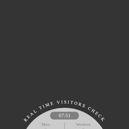
07:51
Men
Women