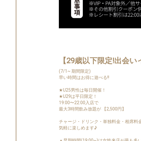
【29歳以下限定!出会
(7/1~ 期間限定)
早い時間はお得に遊べる!!
★U25男性は毎日開催！
★U29は平日限定！
19:00〜22:00入店で
最大3時間飲み放題が 【2,500円】
チャージ・ドリンク・単独料金・相席料
気軽に楽しめます♪
▲早期時間(19:00~)は女性来店が最も